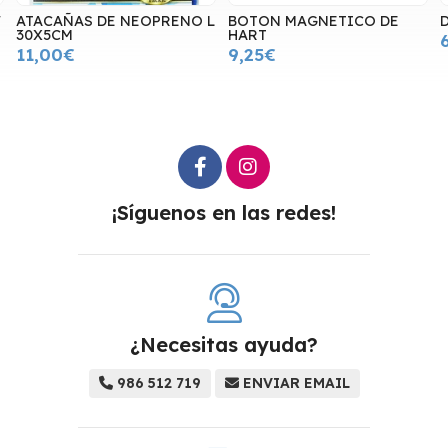
L
BOTON MAGNETICO DE
DEDIL SUNCASTER
HART
6,00€
9,25€
¡Síguenos en las redes!
¿Necesitas ayuda?
986 512 719
ENVIAR EMAIL